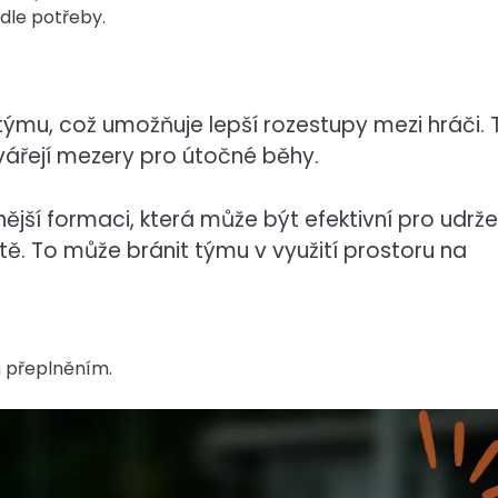
dle potřeby.
ýmu, což umožňuje lepší rozestupy mezi hráči. 
vářejí mezery pro útočné běhy.
ší formaci, která může být efektivní pro udrže
ště. To může bránit týmu v využití prostoru na
m přeplněním.