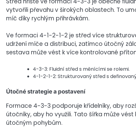
Střed hřiště ve formaci 4-3-3 je obecně fluidn
vytvořili převahu v širokých oblastech. To um
míč díky rychlým přihrávkám.
Ve formaci 4-1-2-1-2 je střed více strukturov
udržení míče a distribuci, zatímco útočný zálož
sestava může vést k více kontrolované přítomn
4-3-3: Fluidní střed s měnícími se rolemi.
4-1-2-1-2: Strukturovaný střed s definovaný
Útočné strategie a postavení
Formace 4-3-3 podporuje křídelníky, aby rozšiř
útočníky, aby ho využili. Tato šířka může vés
útočným pohybům.