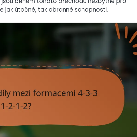
ce jsou během tohoto přechodu nezbytné pro
uje jak útočné, tak obranné schopnosti.