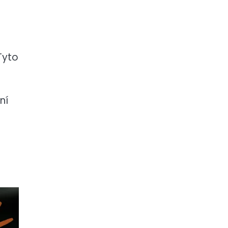
Tyto
ní