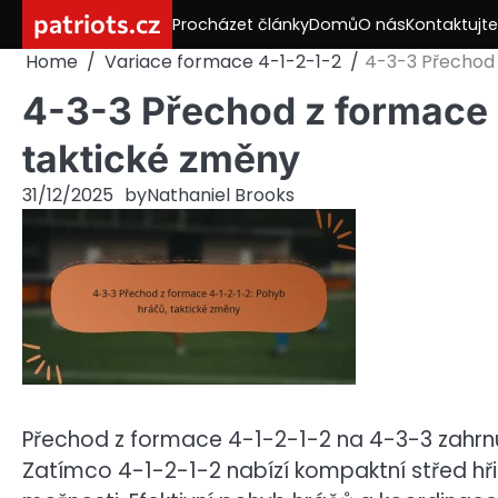
Skip
patriots.cz
Procházet články
Domů
O nás
Kontaktujt
to
Home
Variace formace 4-1-2-1-2
4-3-3 Přechod 
content
4-3-3 Přechod z formace 
taktické změny
31/12/2025
by
Nathaniel Brooks
Přechod z formace 4-1-2-1-2 na 4-3-3 zahrnu
Zatímco 4-1-2-1-2 nabízí kompaktní střed hř