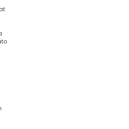
at
a
ato
m