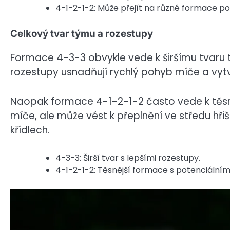
4-1-2-1-2: Může přejít na různé formace po
Celkový tvar týmu a rozestupy
Formace 4-3-3 obvykle vede k širšímu tvaru t
rozestupy usnadňují rychlý pohyb míče a vyt
Naopak formace 4-1-2-1-2 často vede k těsněj
míče, ale může vést k přeplnění ve středu hři
křídlech.
4-3-3: Širší tvar s lepšími rozestupy.
4-1-2-1-2: Těsnější formace s potenciální