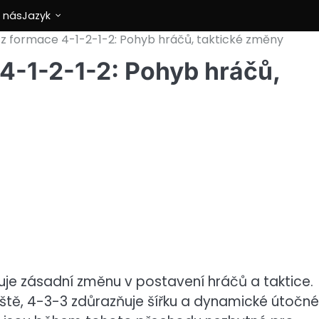
e nás
Jazyk
z formace 4-1-2-1-2: Pohyb hráčů, taktické změny
4-1-2-1-2: Pohyb hráčů,
je zásadní změnu v postavení hráčů a taktice.
iště, 4-3-3 zdůrazňuje šířku a dynamické útočné