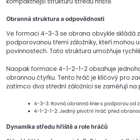
kompaktnější strukturu středu hřiště.
Obranná struktura a odpovědnosti
Ve formaci 4-3-3 se obrana obvykle skládá ze 
podporovanou třemi záložníky, kteří mohou u
povinnostech. Tato struktura umožňuje rychl
Naopak formace 4-1-2-1-2 obsahuje jednoho de
obrannou čtyřku. Tento hráč je klíčový pro z
zatímco dva střední záložníci se zaměřují na
4-3-3: Rovná obranná linie s podporou od z
4-1-2-1-2: Jediný pivotní hráč před obrano
Dynamika středu hřiště a role hráčů