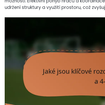
možnosti. Efektivní pohyb hráčů a koordina
udržení struktury a využití prostoru, což zvyš