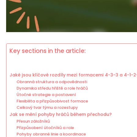
Key sections in the article:
Jaké jsou klíčové rozdíly mezi formacemi 4-3-3 a 4-1-2
Obranná struktura a odpovědnosti
Dynamika středu hřiště a role hráčů
Útočné strategie a postavení
Flexibilita a přizpůsobivost formace
Celkový tvar týmu a rozestupy
Jak se mění pohyby hráčů během přechodu?
Přesun záložníků
Přizpůsobení útočníků a role
Pohyby obranné linie a koordinace