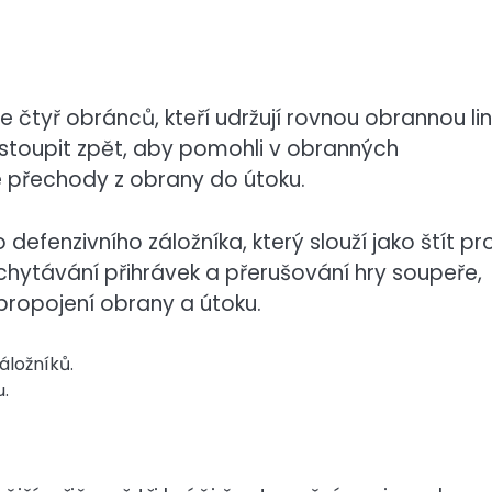
čtyř obránců, kteří udržují rovnou obrannou lini
stoupit zpět, aby pomohli v obranných
é přechody z obrany do útoku.
fenzivního záložníka, který slouží jako štít pr
achytávání přihrávek a přerušování hry soupeře,
 propojení obrany a útoku.
áložníků.
u.