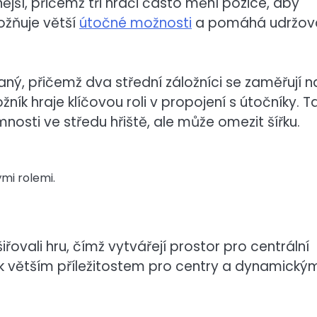
ější, přičemž tři hráči často mění pozice, aby
ožňuje větší
útočné možnosti
a pomáhá udržov
aný, přičemž dva střední záložníci se zaměřují n
ník hraje klíčovou roli v propojení s útočníky. T
osti ve středu hřiště, ale může omezit šířku.
mi rolemi.
ovali hru, čímž vytvářejí prostor pro centrální
t k větším příležitostem pro centry a dynamický