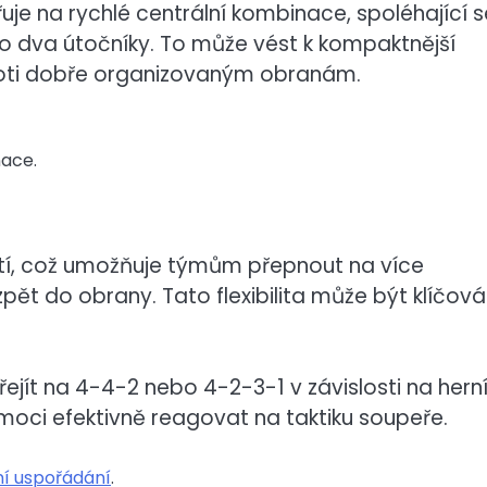
e na rychlé centrální kombinace, spoléhající s
ro dva útočníky. To může vést k kompaktnější
roti dobře organizovaným obranám.
nace.
tí, což umožňuje týmům přepnout na více
 zpět do obrany. Tato flexibilita může být klíčová
jít na 4-4-2 nebo 4-2-3-1 v závislosti na hern
oci efektivně reagovat na taktiku soupeře.
ní uspořádání
.