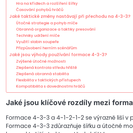
Hra na křídlech a rozšíření šířky
Časování pohybů hráčů
Jaké taktické změny nastávají při přechodu na 4-3-3?
Útočné strategie a pohyb míče
Obranná organizace a taktiky presování
Techniky udržení míče
Využití slabin soupeře
Přizpůsobení herním scénářům
Jaké jsou výhody používání formace 4-3-3?
Zvýšené útočné možnosti
Zlepšená kontrola středu hřiště
Zlepšená obranná stabilita
Flexibilita v taktických přístupech
Kompatibilita s dovednostmi hráčů
Jaké jsou klíčové rozdíly mezi form
Formace 4-3-3 a 4-1-2-1-2 se výrazně liší v p
Formace 4-3-3 zdůrazňuje šířku a útočné mo