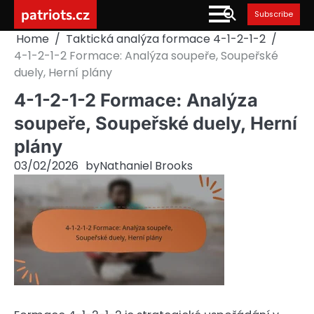
Skip
patriots.cz
Subscribe
to
Home
Taktická analýza formace 4-1-2-1-2
content
4-1-2-1-2 Formace: Analýza soupeře, Soupeřské
duely, Herní plány
4-1-2-1-2 Formace: Analýza
soupeře, Soupeřské duely, Herní
plány
03/02/2026
by
Nathaniel Brooks