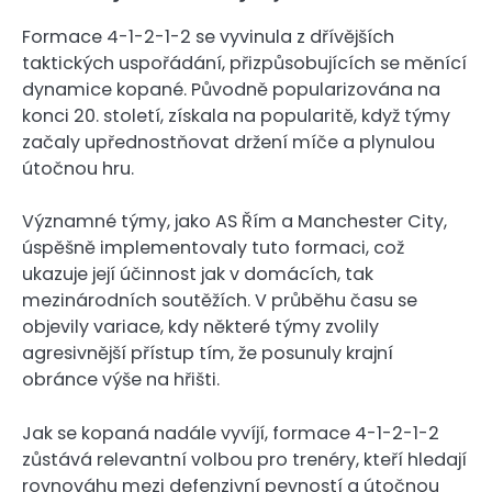
Formace 4-1-2-1-2 se vyvinula z dřívějších
taktických uspořádání, přizpůsobujících se měnící
dynamice kopané. Původně popularizována na
konci 20. století, získala na popularitě, když týmy
začaly upřednostňovat držení míče a plynulou
útočnou hru.
Významné týmy, jako AS Řím a Manchester City,
úspěšně implementovaly tuto formaci, což
ukazuje její účinnost jak v domácích, tak
mezinárodních soutěžích. V průběhu času se
objevily variace, kdy některé týmy zvolily
agresivnější přístup tím, že posunuly krajní
obránce výše na hřišti.
Jak se kopaná nadále vyvíjí, formace 4-1-2-1-2
zůstává relevantní volbou pro trenéry, kteří hledají
rovnováhu mezi defenzivní pevností a útočnou