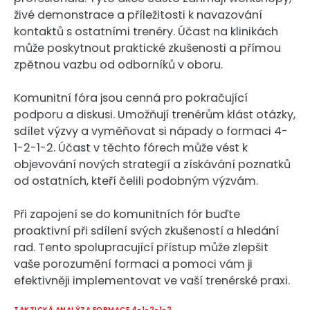
živé demonstrace a příležitosti k navazování
kontaktů s ostatními trenéry. Účast na klinikách
může poskytnout praktické zkušenosti a přímou
zpětnou vazbu od odborníků v oboru.
Komunitní fóra jsou cenná pro pokračující
podporu a diskusi. Umožňují trenérům klást otázky,
sdílet výzvy a vyměňovat si nápady o formaci 4-
1-2-1-2. Účast v těchto fórech může vést k
objevování nových strategií a získávání poznatků
od ostatních, kteří čelili podobným výzvám.
Při zapojení se do komunitních fór buďte
proaktivní při sdílení svých zkušeností a hledání
rad. Tento spolupracující přístup může zlepšit
vaše porozumění formaci a pomoci vám ji
efektivněji implementovat ve vaší trenérské praxi.
TAKTICKÁ ANALÝZA FORMACE 4-1-2-1-2