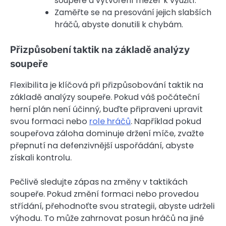
soupeře a vytvoření mezer k využití.
Zaměřte se na presování jejich slabších
hráčů, abyste donutili k chybám.
Přizpůsobení taktik na základě analýzy
soupeře
Flexibilita je klíčová při přizpůsobování taktik na
základě analýzy soupeře. Pokud váš počáteční
herní plán není účinný, buďte připraveni upravit
svou formaci nebo
role hráčů
. Například pokud
soupeřova záloha dominuje držení míče, zvažte
přepnutí na defenzivnější uspořádání, abyste
získali kontrolu.
Pečlivě sledujte zápas na změny v taktikách
soupeře. Pokud změní formaci nebo provedou
střídání, přehodnoťte svou strategii, abyste udrželi
výhodu. To může zahrnovat posun hráčů na jiné