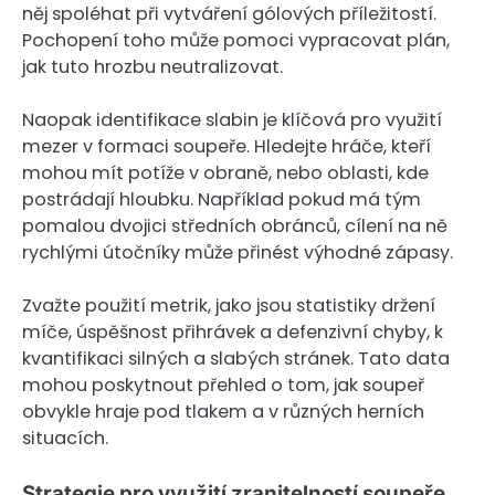
něj spoléhat při vytváření gólových příležitostí.
Pochopení toho může pomoci vypracovat plán,
jak tuto hrozbu neutralizovat.
Naopak identifikace slabin je klíčová pro využití
mezer v formaci soupeře. Hledejte hráče, kteří
mohou mít potíže v obraně, nebo oblasti, kde
postrádají hloubku. Například pokud má tým
pomalou dvojici středních obránců, cílení na ně
rychlými útočníky může přinést výhodné zápasy.
Zvažte použití metrik, jako jsou statistiky držení
míče, úspěšnost přihrávek a defenzivní chyby, k
kvantifikaci silných a slabých stránek. Tato data
mohou poskytnout přehled o tom, jak soupeř
obvykle hraje pod tlakem a v různých herních
situacích.
Strategie pro využití zranitelností soupeře