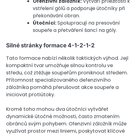
Ofenzivní záložník:
Vytváří příležitosti k
vstřelení gólů a podporuje útočníky při
překonávání obran.
Útočníci:
Spolupracují na presování
soupeře a přetváření šancí na góly.
Silné stránky formace 4-1-2-1-2
Tato formace nabízí několik taktických výhod. Její
kompaktní tvar umožňuje silnou kontrolu ve
středu, což ztěžuje soupeřům proniknout středem.
Přítomnost specializovaného defenzivního
záložníka pomáhá přerušovat akce soupeře a
iniciovat protiútoky.
Kromě toho mohou dva útočníci vytvářet
dynamické útočné možnosti, často zmatením
obránců svým pohybem. Ofenzivní záložník může
využívat prostor mezi liniemi, poskytovat klíčové