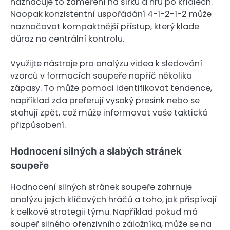
naznačuje to zaměření na šířku a hru po křídlech.
Naopak konzistentní uspořádání 4-1-2-1-2 může
naznačovat kompaktnější přístup, který klade
důraz na centrální kontrolu.
Využijte nástroje pro analýzu videa k sledování
vzorců v formacích soupeře napříč několika
zápasy. To může pomoci identifikovat tendence,
například zda preferují vysoký presink nebo se
stahují zpět, což může informovat vaše taktická
přizpůsobení.
Hodnocení silných a slabých stránek
soupeře
Hodnocení silných stránek soupeře zahrnuje
analýzu jejich klíčových hráčů a toho, jak přispívají
k celkové strategii týmu. Například pokud má
soupeř silného ofenzivního záložníka, může se na