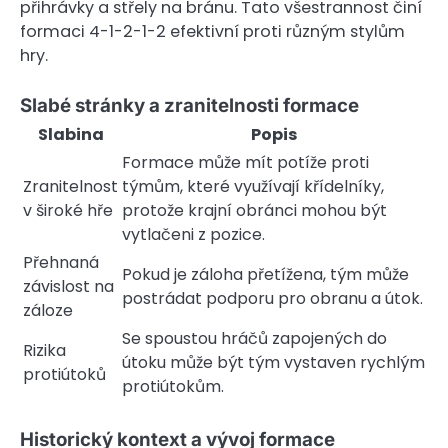
přihrávky a střely na bránu. Tato všestrannost činí
formaci 4-1-2-1-2 efektivní proti různým stylům
hry.
Slabé stránky a zranitelnosti formace
Slabina
Popis
Formace může mít potíže proti
Zranitelnost
týmům, které využívají křídelníky,
v široké hře
protože krajní obránci mohou být
vytlačeni z pozice.
Přehnaná
Pokud je záloha přetížena, tým může
závislost na
postrádat podporu pro obranu a útok.
záloze
Se spoustou hráčů zapojených do
Rizika
útoku může být tým vystaven rychlým
protiútoků
protiútokům.
Historický kontext a vývoj formace