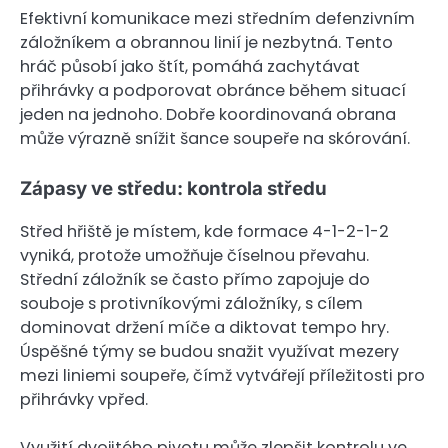
Efektivní komunikace mezi středním defenzivním
záložníkem a obrannou linií je nezbytná. Tento
hráč působí jako štít, pomáhá zachytávat
přihrávky a podporovat obránce během situací
jeden na jednoho. Dobře koordinovaná obrana
může výrazně snížit šance soupeře na skórování.
Zápasy ve středu: kontrola středu
Střed hřiště je místem, kde formace 4-1-2-1-2
vyniká, protože umožňuje číselnou převahu.
Střední záložník se často přímo zapojuje do
souboje s protivníkovými záložníky, s cílem
dominovat držení míče a diktovat tempo hry.
Úspěšné týmy se budou snažit využívat mezery
mezi liniemi soupeře, čímž vytvářejí příležitosti pro
přihrávky vpřed.
Využití dvojitého pivotu může zlepšit kontrolu ve