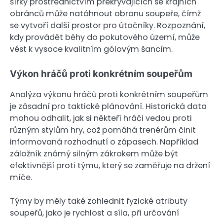
šířky prostřednictvím překrývajících se krajních
obránců může natáhnout obranu soupeře, čímž
se vytvoří další prostor pro útočníky. Rozpoznání,
kdy provádět běhy do pokutového území, může
vést k vysoce kvalitním gólovým šancím.
Výkon hráčů proti konkrétním soupeřům
Analýza výkonu hráčů proti konkrétním soupeřům
je zásadní pro taktické plánování. Historická data
mohou odhalit, jak si někteří hráči vedou proti
různým stylům hry, což pomáhá trenérům činit
informovaná rozhodnutí o zápasech. Například
záložník známý silným zákrokem může být
efektivnější proti týmu, který se zaměřuje na držení
míče.
Týmy by měly také zohlednit fyzické atributy
soupeřů, jako je rychlost a síla, při určování