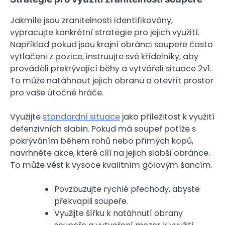
Jakmile jsou zranitelnosti identifikovány,
vypracujte konkrétní strategie pro jejich využití.
Například pokud jsou krajní obránci soupeře často
vytlačeni z pozice, instruujte své křídelníky, aby
prováděli překrývající běhy a vytvářeli situace 2v1.
To může natáhnout jejich obranu a otevřít prostor
pro vaše útočné hráče.
Využijte
standardní situace
jako příležitost k využití
defenzivních slabin. Pokud má soupeř potíže s
pokrýváním během rohů nebo přímých kopů,
navrhněte akce, které cílí na jejich slabší obránce.
To může vést k vysoce kvalitním gólovým šancím.
Povzbuzujte rychlé přechody, abyste
překvapili soupeře.
Využijte šířku k natáhnutí obrany