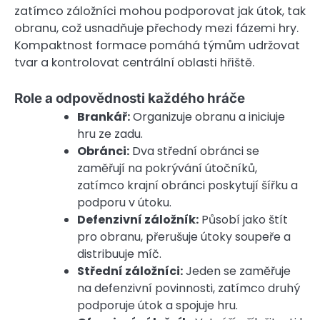
zatímco záložníci mohou podporovat jak útok, tak
obranu, což usnadňuje přechody mezi fázemi hry.
Kompaktnost formace pomáhá týmům udržovat
tvar a kontrolovat centrální oblasti hřiště.
Role a odpovědnosti každého hráče
Brankář:
Organizuje obranu a iniciuje
hru ze zadu.
Obránci:
Dva střední obránci se
zaměřují na pokrývání útočníků,
zatímco krajní obránci poskytují šířku a
podporu v útoku.
Defenzivní záložník:
Působí jako štít
pro obranu, přerušuje útoky soupeře a
distribuuje míč.
Střední záložníci:
Jeden se zaměřuje
na defenzivní povinnosti, zatímco druhý
podporuje útok a spojuje hru.