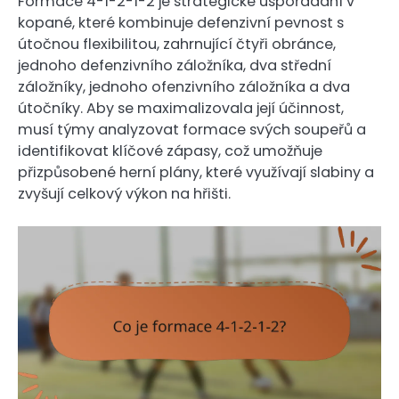
Formace 4-1-2-1-2 je strategické uspořádání v
kopané, které kombinuje defenzivní pevnost s
útočnou flexibilitou, zahrnující čtyři obránce,
jednoho defenzivního záložníka, dva střední
záložníky, jednoho ofenzivního záložníka a dva
útočníky. Aby se maximalizovala její účinnost,
musí týmy analyzovat formace svých soupeřů a
identifikovat klíčové zápasy, což umožňuje
přizpůsobené herní plány, které využívají slabiny a
zvyšují celkový výkon na hřišti.